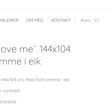
MALERIER
OM MEG
KONTAKT
Kurv
bove me¨ 144x104
mme i eik
 144x104 cm. Med flott ramme i eik.
 vannrett.
drikstad.