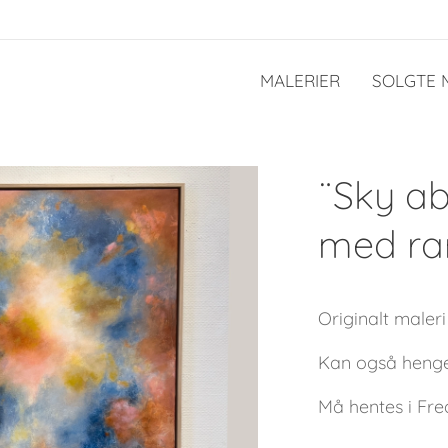
MALERIER
SOLGTE 
¨Sky a
med ra
Originalt maleri
Kan også henge
Må hentes i Fre